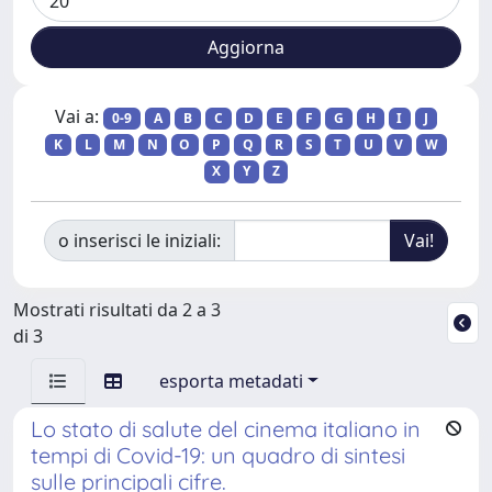
Vai a:
0-9
A
B
C
D
E
F
G
H
I
J
K
L
M
N
O
P
Q
R
S
T
U
V
W
X
Y
Z
o inserisci le iniziali:
Mostrati risultati da 2 a 3
di 3
esporta metadati
Lo stato di salute del cinema italiano in
tempi di Covid-19: un quadro di sintesi
sulle principali cifre.