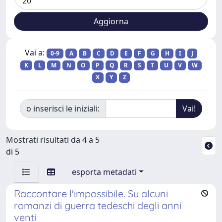
Vai a:
0-9
A
B
C
D
E
F
G
H
I
J
K
L
M
N
O
P
Q
R
S
T
U
V
W
X
Y
Z
o inserisci le iniziali:
Mostrati risultati da 4 a 5
di 5
esporta metadati
Raccontare l'impossibile. Su alcuni
romanzi di guerra tedeschi degli anni
venti