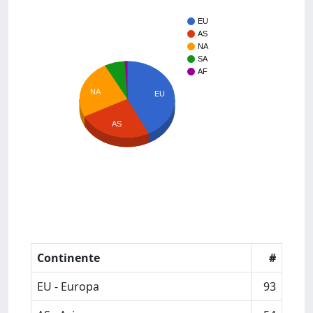
EU
AS
NA
SA
AF
NA
EU
AS
Continente
#
EU - Europa
93