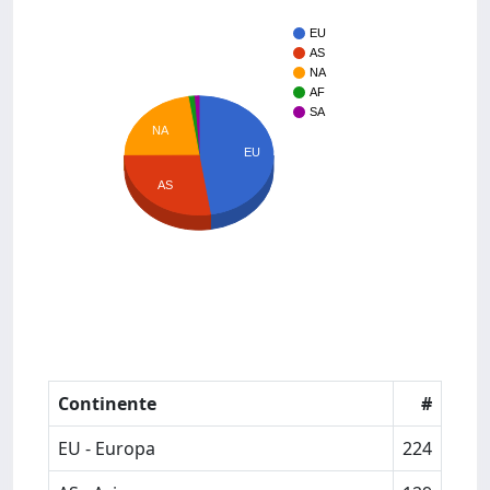
EU
AS
NA
AF
SA
NA
EU
AS
Continente
#
EU - Europa
224