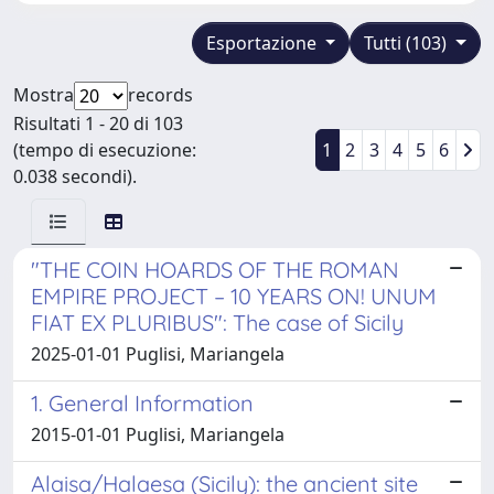
Esportazione
Tutti (103)
Mostra
records
Risultati 1 - 20 di 103
(tempo di esecuzione:
1
2
3
4
5
6
0.038 secondi).
"THE COIN HOARDS OF THE ROMAN
EMPIRE PROJECT – 10 YEARS ON! UNUM
FIAT EX PLURIBUS": The case of Sicily
2025-01-01 Puglisi, Mariangela
1. General Information
2015-01-01 Puglisi, Mariangela
Alaisa/Halaesa (Sicily): the ancient site