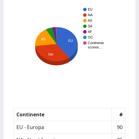
EU
NA
AS
SA
AF
OC
AS
EU
Continente
sconos…
NA
Continente
#
EU - Europa
90