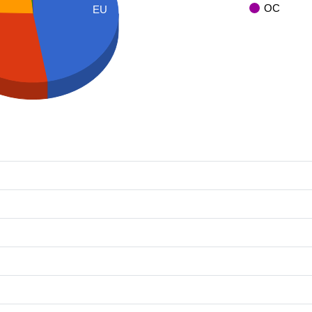
OC
EU