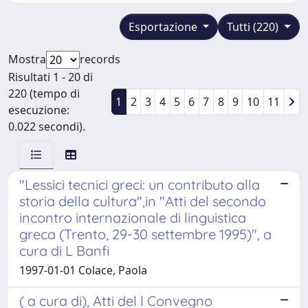
Esportazione
Tutti (220)
Mostra
records
Risultati 1 - 20 di
220 (tempo di
1
2
3
4
5
6
7
8
9
10
11
esecuzione:
0.022 secondi).
"Lessici tecnici greci: un contributo alla
storia della cultura",in "Atti del secondo
incontro internazionale di linguistica
greca (Trento, 29-30 settembre 1995)", a
cura di L Banfi
1997-01-01 Colace, Paola
( a cura di), Atti del I Convegno