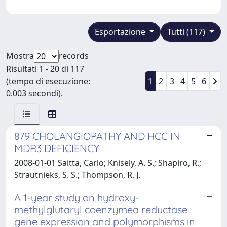
Esportazione
Tutti (117)
Mostra
records
Risultati 1 - 20 di 117
(tempo di esecuzione:
1
2
3
4
5
6
0.003 secondi).
879 CHOLANGIOPATHY AND HCC IN
MDR3 DEFICIENCY
2008-01-01 Saitta, Carlo; Knisely, A. S.; Shapiro, R.;
Strautnieks, S. S.; Thompson, R. J.
A 1-year study on hydroxy-
methylglutaryl coenzymea reductase
gene expression and polymorphisms in