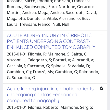
Rossana; Sacco, Rodolfo; Ponziani, Francesca
Romana; Boninsegna, Sara; Nardone, Gerardo;
Martini, Andrea; Mega, Andrea; Sacerdoti, David;
Magalotti, Donatella; Vitale, Alessandro; Bucci,
Laura; Trevisani, Franco; Null, Null
ACUTE KIDNEY INJURY IN CIRRHOTIC
PATIENTS UNDERGOING CONTRAST-
ENHANCED COMPUTED TOMOGRAPHY
2015-01-01 Filomia, R; Maimone, S; Saitta, C;
Visconti, L; Caloggero, S; Bottari, A; Alibrandi, A;
Cacciola, I; Caccamo, G; Spinella, S; Vadalà, D;
Gambino, Cg; Franzè, Ms; Gambino, G; Raimondo,
G; Squadrito, G
Acute kidney injury in cirrhotic patients
undergoing contrast-enhanced
computed tomography
2016-01-01 Filomia, Roberto; Maimone, Sergio;