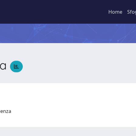
Home
Sfo
ca
udenza