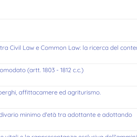
 tra Civil Law e Common Law: la ricerca del cont
omodato (artt. 1803 - 1812 c.c.)
lberghi, affittacamere ed agriturismo.
il divario minimo d'età tra adottante e adottando
cure vitali e la rappresentanza esclusiva dell'ammi