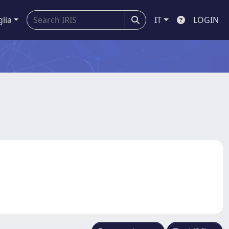
glia
IT
LOGIN