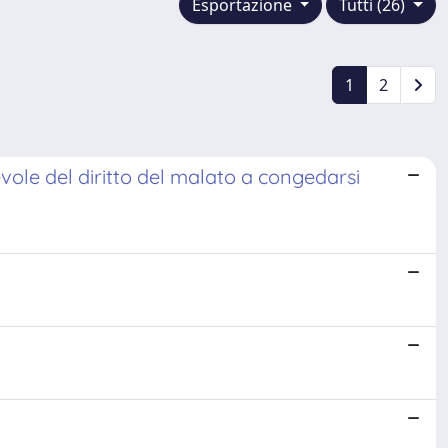
Esportazione
Tutti (26)
1
2
vole del diritto del malato a congedarsi