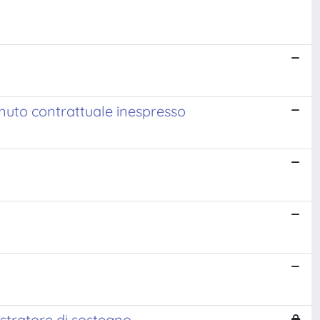
enuto contrattuale inespresso
nistratore di sostegno