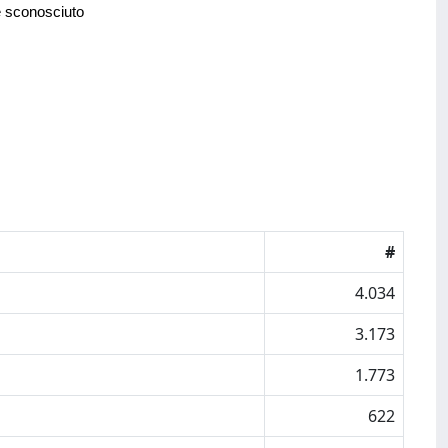
e sconosciuto
#
4.034
3.173
1.773
622