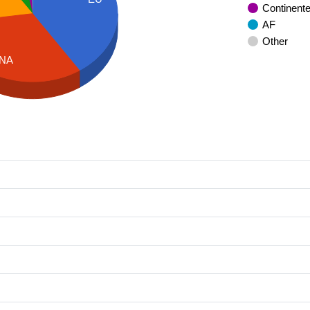
Continent
AF
Other
NA