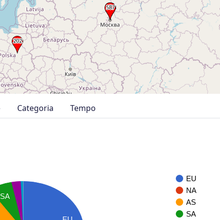
e
Categoria
Tempo
EU
NA
SA
AS
SA
EU