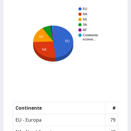
EU
NA
AS
SA
AF
Continente
AS
sconos…
EU
NA
Continente
#
EU - Europa
79