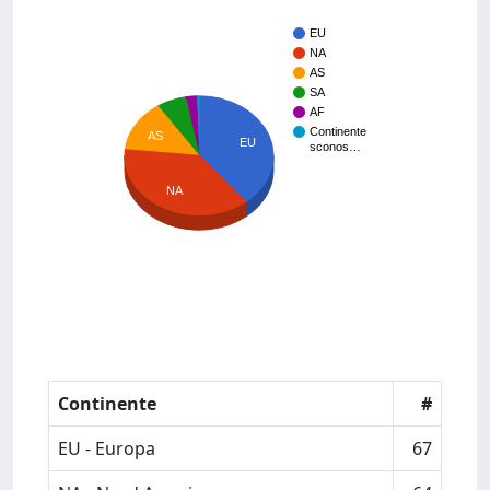
EU
NA
AS
SA
AF
Continente
AS
EU
sconos…
NA
Continente
#
EU - Europa
67