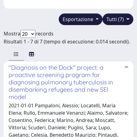
Esportazione
Tutti (7)
Mostra
records
Risultati 1 - 7 di 7 (tempo di esecuzione: 0.014 secondi).
"Diagnosis on the Dock" project: a
proactive screening program for
diagnosing pulmonary tuberculosis in
disembarking refugees and new SEI
model
2021-01-01 Pampaloni, Alessio; Locatelli, Maria
Elena; Rullo, Emmanuele Venanzi; Alaimo, Salvatore;
Cosentino, Federica; Marino, Andrea; Moscatt,
Vittoria; Scuderi, Daniele; Puglisi, Sara; Lupo,
Gaetano; Celesia, Benedetto Maurizio; Pintaudi,