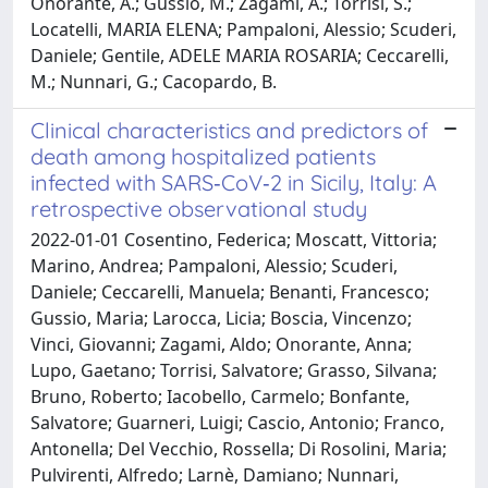
Onorante, A.; Gussio, M.; Zagami, A.; Torrisi, S.;
Locatelli, MARIA ELENA; Pampaloni, Alessio; Scuderi,
Daniele; Gentile, ADELE MARIA ROSARIA; Ceccarelli,
M.; Nunnari, G.; Cacopardo, B.
Clinical characteristics and predictors of
death among hospitalized patients
infected with SARS‑CoV‑2 in Sicily, Italy: A
retrospective observational study
2022-01-01 Cosentino, Federica; Moscatt, Vittoria;
Marino, Andrea; Pampaloni, Alessio; Scuderi,
Daniele; Ceccarelli, Manuela; Benanti, Francesco;
Gussio, Maria; Larocca, Licia; Boscia, Vincenzo;
Vinci, Giovanni; Zagami, Aldo; Onorante, Anna;
Lupo, Gaetano; Torrisi, Salvatore; Grasso, Silvana;
Bruno, Roberto; Iacobello, Carmelo; Bonfante,
Salvatore; Guarneri, Luigi; Cascio, Antonio; Franco,
Antonella; Del Vecchio, Rossella; Di Rosolini, Maria;
Pulvirenti, Alfredo; Larnè, Damiano; Nunnari,