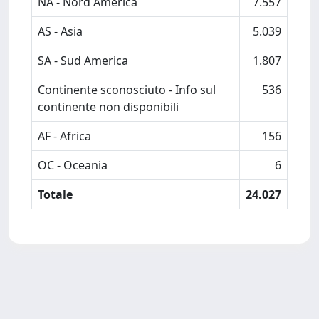
NA - Nord America
7.557
AS - Asia
5.039
SA - Sud America
1.807
Continente sconosciuto - Info sul
536
continente non disponibili
AF - Africa
156
OC - Oceania
6
Totale
24.027
Powered by
IRIS
-
about IRIS
-