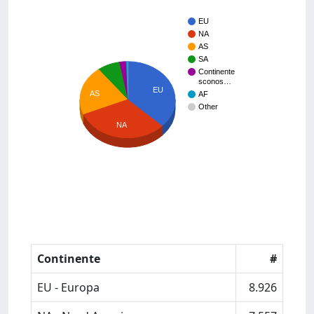
EU
NA
AS
SA
Continente
sconos…
EU
AS
AF
Other
NA
Continente
#
EU - Europa
8.926