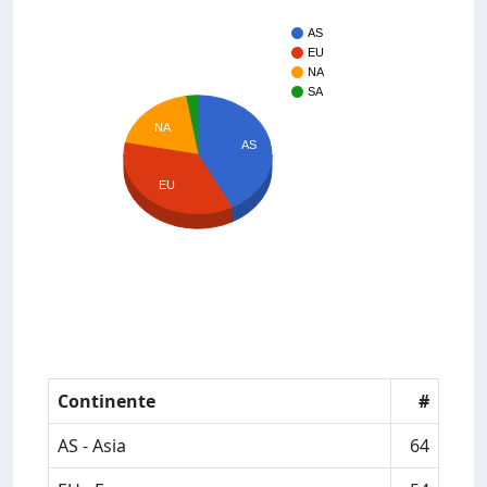
AS
EU
NA
SA
NA
AS
EU
Continente
#
AS - Asia
64