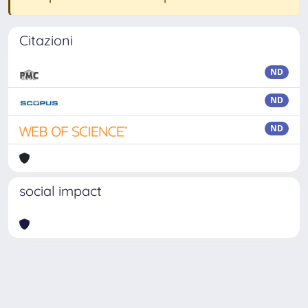
Citazioni
ND
ND
ND
social impact
Powered by
IRIS
-
about IRIS
-