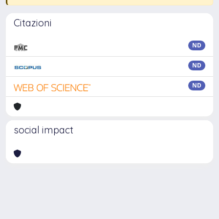
Citazioni
ND
ND
ND
social impact
Powered by
IRIS
-
about IRIS
-