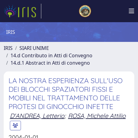
IRIS
IRIS
SIARI UNIME
14.d Contributo in Atti di Convegno
14.d.1 Abstract in Atti di convegno
LA NOSTRA ESPERIENZA SULL'USO
DEI BLOCCHI SPAZIATORI FISSI E
MOBILI NEL TRATTAMENTO DELLE
PROTESI DI GINOCCHIO INFETTE
D'ANDREA, Letterio
;
ROSA, Michele Attilio
2004-01-01