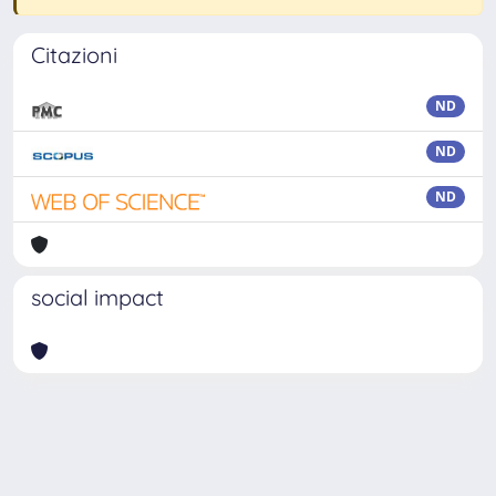
Citazioni
ND
ND
ND
social impact
Powered by
IRIS
-
about IRIS
-