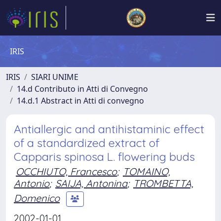
IRIS
IRIS
SIARI UNIME
14.d Contributo in Atti di Convegno
14.d.1 Abstract in Atti di convegno
Antiallergic and antihistaminic effect
of a standardized extract of
Capparis spinosa L. flowering buds
OCCHIUTO, Francesco
;
TOMAINO,
Antonio
;
SAIJA, Antonina
;
TROMBETTA,
Domenico
2002-01-01