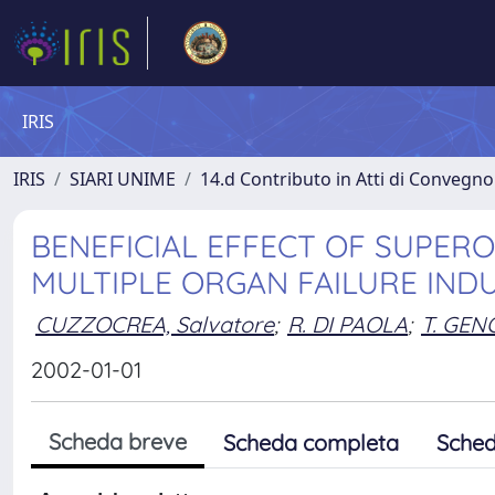
IRIS
IRIS
SIARI UNIME
14.d Contributo in Atti di Convegno
BENEFICIAL EFFECT OF SUPERO
MULTIPLE ORGAN FAILURE IND
CUZZOCREA, Salvatore
;
R. DI PAOLA
;
T. GEN
2002-01-01
Scheda breve
Scheda completa
Sched