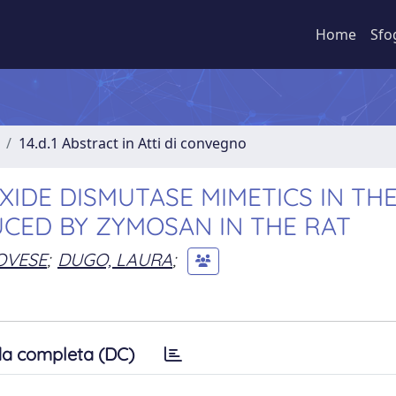
Home
Sfo
14.d.1 Abstract in Atti di convegno
XIDE DISMUTASE MIMETICS IN TH
UCED BY ZYMOSAN IN THE RAT
OVESE
;
DUGO, LAURA
;
a completa (DC)