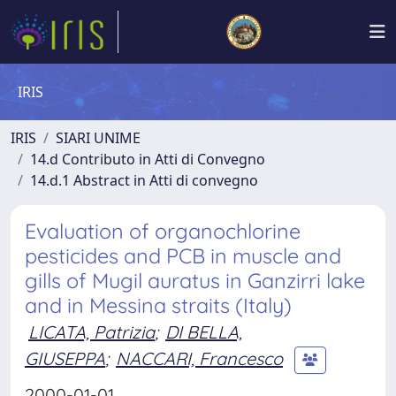
IRIS
IRIS
SIARI UNIME
14.d Contributo in Atti di Convegno
14.d.1 Abstract in Atti di convegno
Evaluation of organochlorine
pesticides and PCB in muscle and
gills of Mugil auratus in Ganzirri lake
and in Messina straits (Italy)
LICATA, Patrizia
;
DI BELLA,
GIUSEPPA
;
NACCARI, Francesco
2000-01-01