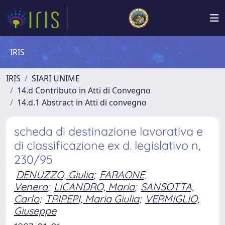
IRIS
IRIS
SIARI UNIME
14.d Contributo in Atti di Convegno
14.d.1 Abstract in Atti di convegno
scheda di destinazione lavorativa e
di classificazione ex d. legislativo n,
230/95
DENUZZO, Giulia
;
FARAONE,
Venera
;
LICANDRO, Maria
;
SANSOTTA,
Carlo
;
TRIPEPI, Maria Giulia
;
VERMIGLIO,
Giuseppe