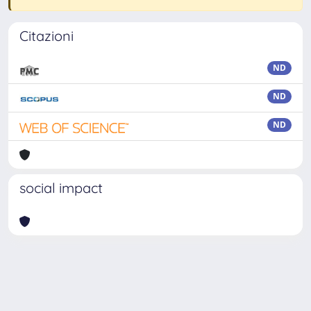
Citazioni
ND
ND
ND
social impact
Powered by
IRIS
-
about IRIS
-