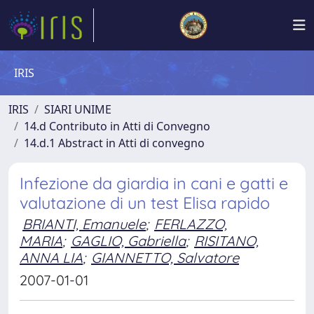
IRIS
IRIS
SIARI UNIME
14.d Contributo in Atti di Convegno
14.d.1 Abstract in Atti di convegno
Infezione da giardia in cani e gatti e
valutazione di un test Elisa rapido
BRIANTI, Emanuele
;
FERLAZZO,
MARIA
;
GAGLIO, Gabriella
;
RISITANO,
ANNA LIA
;
GIANNETTO, Salvatore
2007-01-01