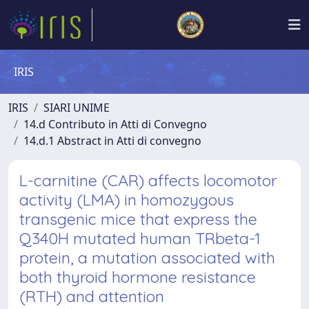
IRIS
IRIS
SIARI UNIME
14.d Contributo in Atti di Convegno
14.d.1 Abstract in Atti di convegno
L-carnitine (CAR) affects locomotor
activity (LMA) in homozygous
transgenic mice that express the
Q340H mutated human TRbeta-1
protein, a mutation associated with
both thyroid hormone resistance
(RTH) and attention