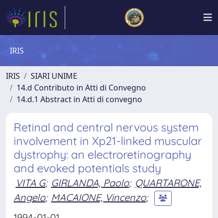
IRIS
IRIS
SIARI UNIME
14.d Contributo in Atti di Convegno
14.d.1 Abstract in Atti di convegno
Retinal and central nervous system
involvement in Xp21-linked muscular
dystrophy: an electroretinography
and evoked potentials study
VITA G
;
GIRLANDA, Paolo
;
QUARTARONE,
Angelo
;
MACAIONE, Vincenzo
;
1994-01-01