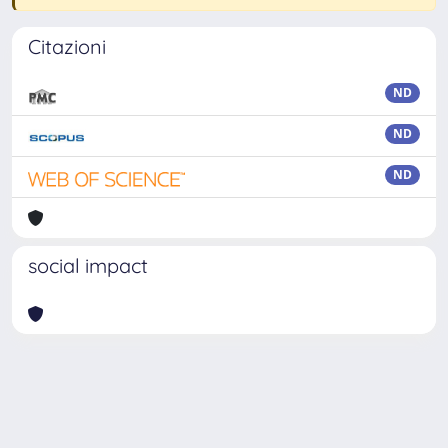
Citazioni
ND
ND
ND
social impact
Powered by
IRIS
-
about IRIS
-