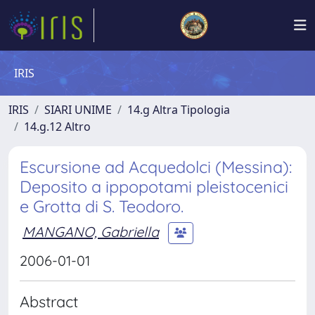
IRIS
IRIS
SIARI UNIME
14.g Altra Tipologia
14.g.12 Altro
Escursione ad Acquedolci (Messina):
Deposito a ippopotami pleistocenici
e Grotta di S. Teodoro.
MANGANO, Gabriella
2006-01-01
Abstract