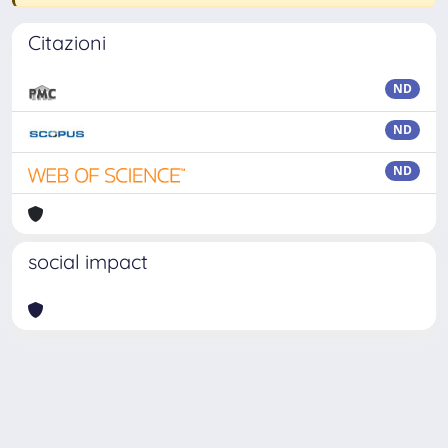
Citazioni
ND
ND
ND
social impact
Powered by
IRIS
-
about IRIS
-