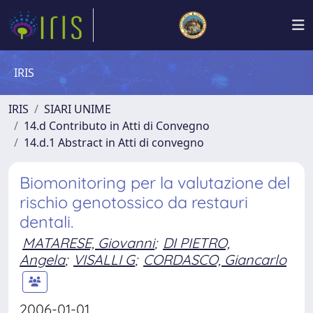
IRIS
IRIS
SIARI UNIME
14.d Contributo in Atti di Convegno
14.d.1 Abstract in Atti di convegno
Biomonitoring per la valutazione del
rischio genotossico da restauri
dentali.
MATARESE, Giovanni
;
DI PIETRO,
Angela
;
VISALLI G
;
CORDASCO, Giancarlo
2006-01-01