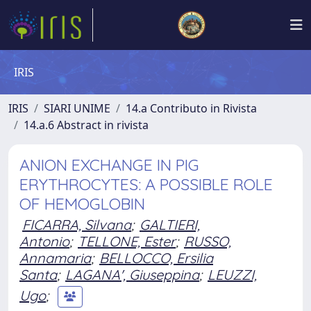
IRIS
IRIS
SIARI UNIME
14.a Contributo in Rivista
14.a.6 Abstract in rivista
ANION EXCHANGE IN PIG
ERYTHROCYTES: A POSSIBLE ROLE
OF HEMOGLOBIN
FICARRA, Silvana
;
GALTIERI,
Antonio
;
TELLONE, Ester
;
RUSSO,
Annamaria
;
BELLOCCO, Ersilia
Santa
;
LAGANA', Giuseppina
;
LEUZZI,
Ugo
;