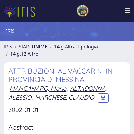
IRIS
IRIS
SIARI UNIME
14.g Altra Tipologia
14.g.12 Altro
ATTRIBUZIONI AL VACCARINI IN
PROVINCIA DI MESSINA
MANGANARO, Mario
;
ALTADONNA,
ALESSIO
;
MARCHESE, CLAUDIO
2002-01-01
Abstract