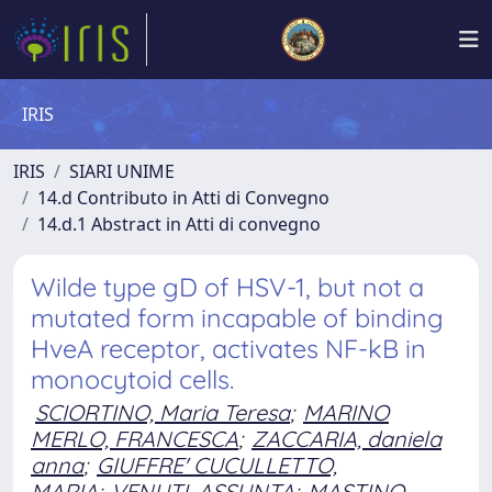
IRIS
IRIS
SIARI UNIME
14.d Contributo in Atti di Convegno
14.d.1 Abstract in Atti di convegno
Wilde type gD of HSV-1, but not a
mutated form incapable of binding
HveA receptor, activates NF-kB in
monocytoid cells.
SCIORTINO, Maria Teresa
;
MARINO
MERLO, FRANCESCA
;
ZACCARIA, daniela
anna
;
GIUFFRE' CUCULLETTO,
MARIA
;
VENUTI, ASSUNTA
;
MASTINO,