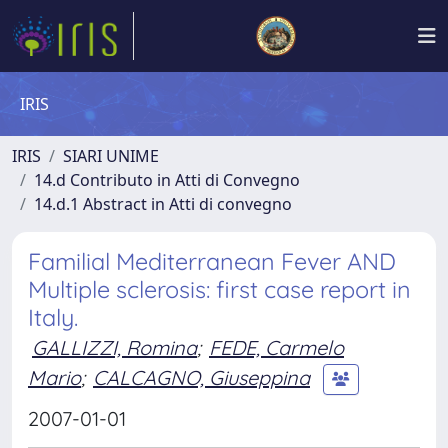
IRIS
IRIS
SIARI UNIME
14.d Contributo in Atti di Convegno
14.d.1 Abstract in Atti di convegno
Familial Mediterranean Fever AND
Multiple sclerosis: first case report in
Italy.
GALLIZZI, Romina
;
FEDE, Carmelo
Mario
;
CALCAGNO, Giuseppina
2007-01-01