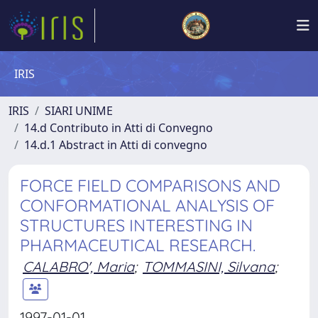
IRIS
IRIS
SIARI UNIME
14.d Contributo in Atti di Convegno
14.d.1 Abstract in Atti di convegno
FORCE FIELD COMPARISONS AND
CONFORMATIONAL ANALYSIS OF
STRUCTURES INTERESTING IN
PHARMACEUTICAL RESEARCH.
CALABRO', Maria
;
TOMMASINI, Silvana
;
1997-01-01