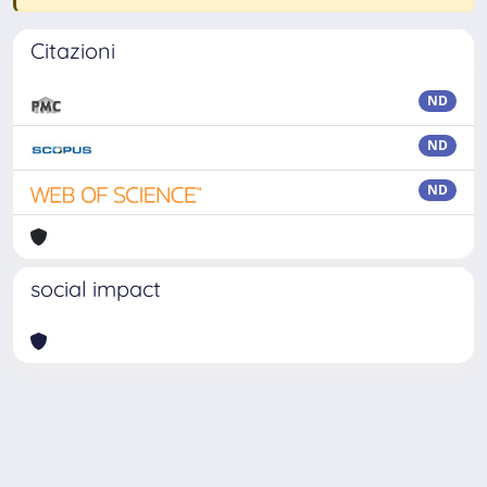
Citazioni
ND
ND
ND
social impact
Powered by
IRIS
-
about IRIS
-