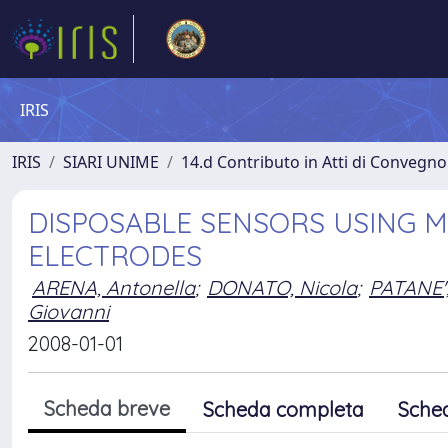
IRIS
IRIS
SIARI UNIME
14.d Contributo in Atti di Convegno
DISPOSABLE SENSORS USING 
ELECTRODES
ARENA, Antonella
;
DONATO, Nicola
;
PATANE',
Giovanni
2008-01-01
Scheda breve
Scheda completa
Sche