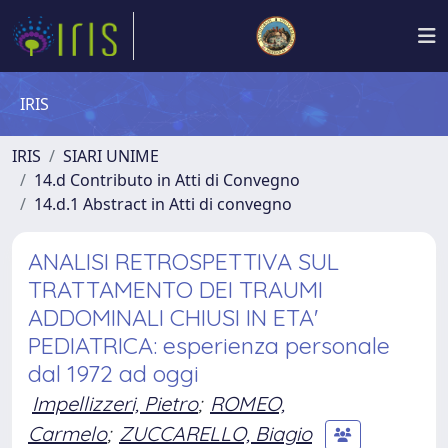
IRIS
IRIS
SIARI UNIME
14.d Contributo in Atti di Convegno
14.d.1 Abstract in Atti di convegno
ANALISI RETROSPETTIVA SUL
TRATTAMENTO DEI TRAUMI
ADDOMINALI CHIUSI IN ETA'
PEDIATRICA: esperienza personale
dal 1972 ad oggi
Impellizzeri, Pietro
;
ROMEO,
Carmelo
;
ZUCCARELLO, Biagio