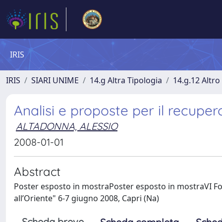
IRIS
IRIS
SIARI UNIME
14.g Altra Tipologia
14.g.12 Altro
Analisi e proposte per il recupe
ALTADONNA, ALESSIO
2008-01-01
Abstract
Poster esposto in mostraPoster esposto in mostraVI For
all’Oriente" 6-7 giugno 2008, Capri (Na)
Scheda breve