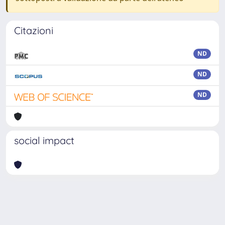
Citazioni
ND
ND
ND
social impact
Powered by
IRIS
-
about IRIS
-