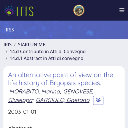
IRIS
IRIS
SIARI UNIME
14.d Contributo in Atti di Convegno
14.d.1 Abstract in Atti di convegno
An alternative point of view on the
life history of Bryopsis species.
MORABITO, Marina
;
GENOVESE,
Giuseppa
;
GARGIULO, Gaetano
2003-01-01