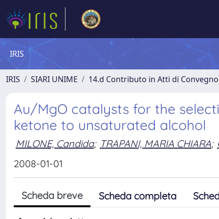
IRIS
IRIS
SIARI UNIME
14.d Contributo in Atti di Convegno
Au/MgO catalysts for the select
ketone to unsaturated alcohol
MILONE, Candida
;
TRAPANI, MARIA CHIARA
;
2008-01-01
Scheda breve
Scheda completa
Sched