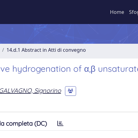
Home
Sfo
14.d.1 Abstract in Atti di convegno
ive hydrogenation of α,β unsatura
GALVAGNO, Signorino
a completa (DC)