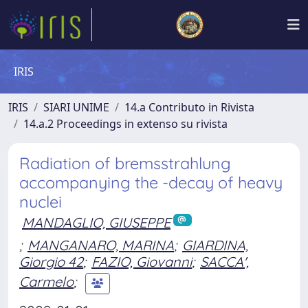
IRIS
IRIS
SIARI UNIME
14.a Contributo in Rivista
14.a.2 Proceedings in extenso su rivista
Radiation of bremsstrahlung
accompanying the -decay of heavy
nuclei
MANDAGLIO, GIUSEPPE
;
MANGANARO, MARINA
;
GIARDINA,
Giorgio 42
;
FAZIO, Giovanni
;
SACCA',
Carmelo
;