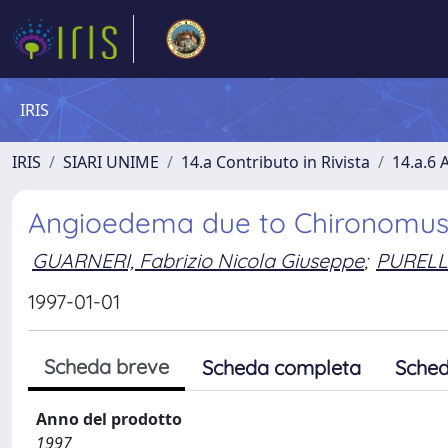
IRIS
IRIS
SIARI UNIME
14.a Contributo in Rivista
14.a.6 A
Angioedema due to Chironomus 
GUARNERI, Fabrizio Nicola Giuseppe
;
PURELL
1997-01-01
Scheda breve
Scheda completa
Sched
Anno del prodotto
1997