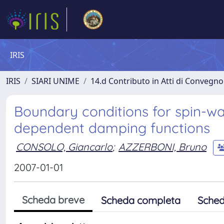
IRIS
IRIS
SIARI UNIME
14.d Contributo in Atti di Convegno
Boundary conditions for spin-wa
dependent damping functions
CONSOLO, Giancarlo
;
AZZERBONI, Bruno
2007-01-01
Scheda breve
Scheda completa
Sched