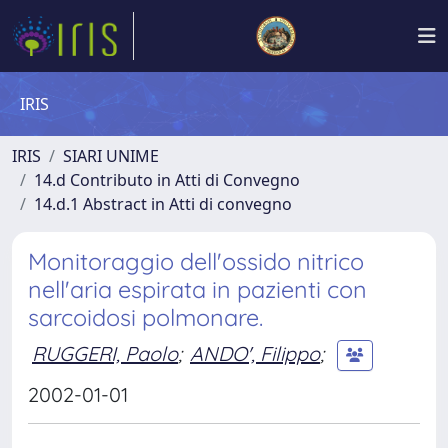
IRIS
IRIS
SIARI UNIME
14.d Contributo in Atti di Convegno
14.d.1 Abstract in Atti di convegno
Monitoraggio dell'ossido nitrico
nell'aria espirata in pazienti con
sarcoidosi polmonare.
RUGGERI, Paolo
;
ANDO', Filippo
;
2002-01-01