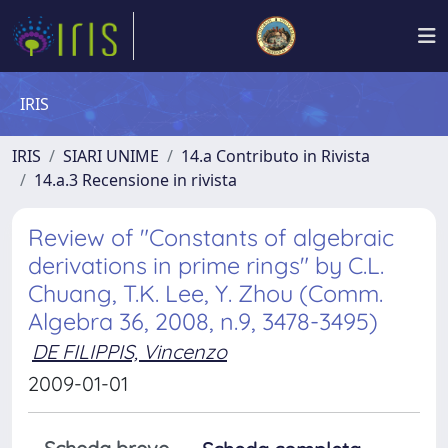
IRIS
IRIS
SIARI UNIME
14.a Contributo in Rivista
14.a.3 Recensione in rivista
Review of "Constants of algebraic
derivations in prime rings" by C.L.
Chuang, T.K. Lee, Y. Zhou (Comm.
Algebra 36, 2008, n.9, 3478-3495)
DE FILIPPIS, Vincenzo
2009-01-01