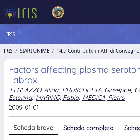
IRIS
IRIS
SIARI UNIME
14.d Contributo in Atti di Convegno
Factors affecting plasma seroto
Labrax
FERLAZZO, Alida
;
BRUSCHETTA, Giuseppe
;
C
Esterina
;
MARINO, Fabio
;
MEDICA, Pietro
2009-01-01
Scheda breve
Scheda completa
Sche