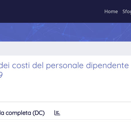
Home
Sfo
dei costi del personale dipendente 
9
a completa (DC)