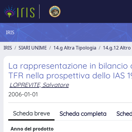
IRIS
IRIS
SIARI UNIME
14.g Altra Tipologia
14.g.12 Altro
La rappresentazione in bilancio 
TFR nella prospettiva dello IAS 1
LOPREVITE, Salvatore
2006-01-01
Scheda breve
Scheda completa
Sched
Anno del prodotto