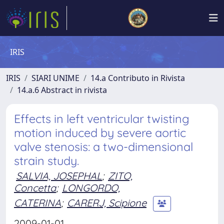
IRIS
IRIS
SIARI UNIME
14.a Contributo in Rivista
14.a.6 Abstract in rivista
Effects in left ventricular twisting
motion induced by severe aortic
valve stenosis: a two-dimensional
strain study.
SALVIA, JOSEPHAL
;
ZITO,
Concetta
;
LONGORDO,
CATERINA
;
CARERJ, Scipione
2009-01-01