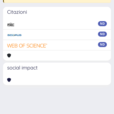
Citazioni
ND
ND
ND
social impact
Powered by
IRIS
-
about IRIS
-