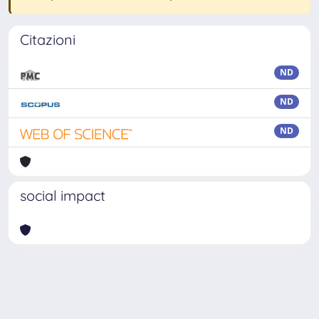
Citazioni
ND
ND
ND
social impact
Powered by
IRIS
-
about IRIS
-