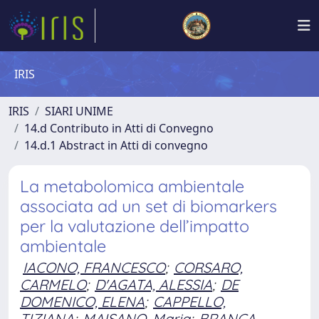
IRIS
IRIS
SIARI UNIME
14.d Contributo in Atti di Convegno
14.d.1 Abstract in Atti di convegno
La metabolomica ambientale
associata ad un set di biomarkers
per la valutazione dell’impatto
ambientale
IACONO, FRANCESCO
;
CORSARO,
CARMELO
;
D'AGATA, ALESSIA
;
DE
DOMENICO, ELENA
;
CAPPELLO,
TIZIANA
;
MAISANO, Maria
;
BRANCA,