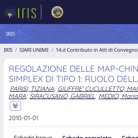
IRIS
IRIS
SIARI UNIME
14.d Contributo in Atti di Convegno
REGOLAZIONE DELLE MAP-CHINA
SIMPLEX DI TIPO 1: RUOLO DEL
PARISI, TIZIANA
;
GIUFFRE' CUCULLETTO, MA
MARA
;
SIRACUSANO, GABRIEL
;
MEDICI, Maria
2010-01-01
Scheda breve