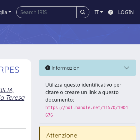
glia
IT
LOGIN
RPES
Informazioni
Utilizza questo identificativo per
ILIA,
citare o creare un link a questo
a Teresa
documento:
https://hdl.handle.net/11570/1904
676
Attenzione