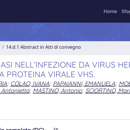
Home
Sfo
14.d.1 Abstract in Atti di convegno
SI NELL’INFEZIONE DA VIRUS HE
LA PROTEINA VIRALE VHS.
RIA
;
COLAO, IVANA
;
PAPAIANNI, EMANUELA
;
MOB
 Antonietta
;
MASTINO, Antonio
;
SCIORTINO, Mari