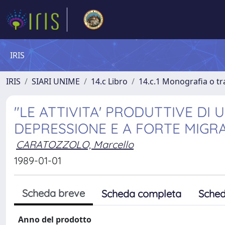
IRIS
IRIS
SIARI UNIME
14.c Libro
14.c.1 Monografia o tra
"LE ATTIVITA' PRODUTTIVE DI
DEPRESSIONE E A FORTE MIGRA
CARATOZZOLO, Marcello
1989-01-01
Scheda breve
Scheda completa
Sched
Anno del prodotto